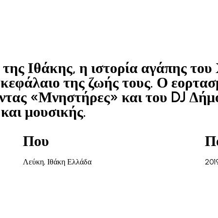
Αρχική
Οι δουλείες μας
Σχετικά
Contact Us
της Ιθάκης, η ιστορία αγάπης του 
 κεφάλαιο της ζωής τους. Ο εορτασ
άντας «Μνηστήρες» και του DJ Δήμ
και μουσικής.
Που
Π
Λεύκη, Ιθάκη Ελλάδα
201