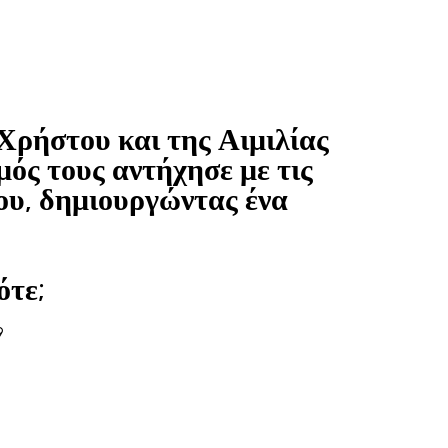
Ελληνικά
Νέα
English
Χρήστου και της Αιμιλίας
μός τους αντήχησε με τις
ου, δημιουργώντας ένα
ότε;
9