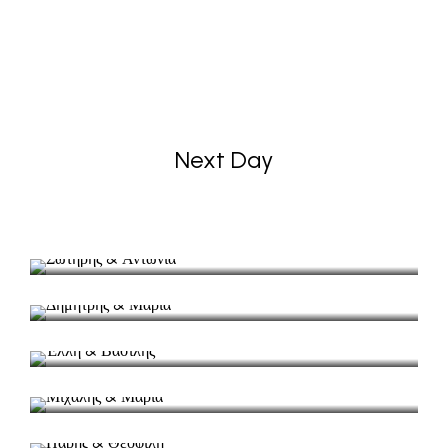
Next Day
Σωτήρης & Αντωνία
Γάμος & Next day (Trash the dress)
Δημήτρης & Μαρία
Γάμος στη Ζάκυνθο
Έλλη & Βασίλης
Βίντεο γάμου στο Βαθύ
Μιχάλης & Μαρία
Γάμος στο Λαζαρέτο
Πάρης & Θεοφίλη
Γάμος & Βάπτιση στο Λαζαρέτο
Φιλιώ & Διονύσης